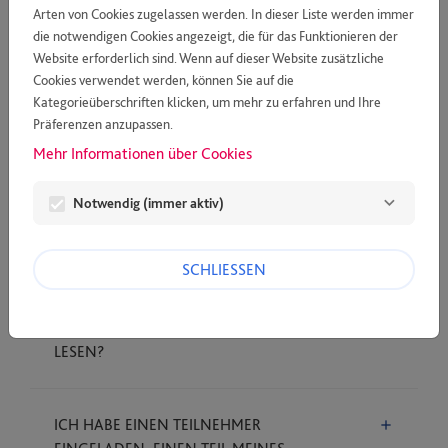
Arten von Cookies zugelassen werden. In dieser Liste werden immer
ICH HABE AUF "PASSWORT VERGESSEN"
die notwendigen Cookies angezeigt, die für das Funktionieren der
Website erforderlich sind. Wenn auf dieser Website zusätzliche
GEKLICKT, ABER WENN ICH AUF DEN PER
Cookies verwendet werden, können Sie auf die
E-MAIL ERHALTENEN LINK KLICKE, WIRD
Kategorieüberschriften klicken, um mehr zu erfahren und Ihre
EINE FEHLERMELDUNG ANGEZEIGT.
Präferenzen anzupassen.
Mehr Informationen über Cookies
ICH KLICKE IM FORMULAR AUF "NÄCHSTE
Notwendig (immer aktiv)
SEITE", ICH BLEIBE ABER AUF DER
GLEICHEN SEITE HÄNGEN.
SCHLIESSEN
WIE KANN ICH DEN ERSTEN TEIL MEINES
EINGEREICHTEN PROJEKTS NOCH EINMAL
LESEN?
ICH HABE EINEN TEILNEHMER