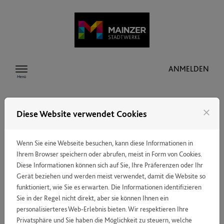
Zum Inhalt springen
ANMELDEN
Menü
close
Diese Website verwendet Cookies
FAQ
Wenn Sie eine Webseite besuchen, kann diese Informationen in
Ihrem Browser speichern oder abrufen, meist in Form von Cookies.
Diese Informationen können sich auf Sie, Ihre Präferenzen oder Ihr
ICH HABE AUF "PASSWORT VERGESSEN"
Gerät beziehen und werden meist verwendet, damit die Website so
GEKLICKT, ABER NIE EINE E-MAIL MIT
funktioniert, wie Sie es erwarten. Die Informationen identifizieren
EINEM LINK ZUM ERSTELLEN EINES
Sie in der Regel nicht direkt, aber sie können Ihnen ein
PASSWORTS ERHALTEN.
personalisierteres Web-Erlebnis bieten. Wir respektieren Ihre
Privatsphäre und Sie haben die Möglichkeit zu steuern, welche